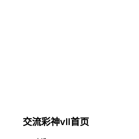
交流彩神vll首页