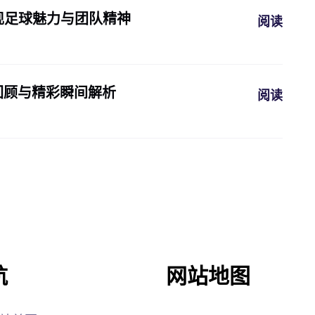
现足球魅力与团队精神
阅读
回顾与精彩瞬间解析
阅读
航
网站地图