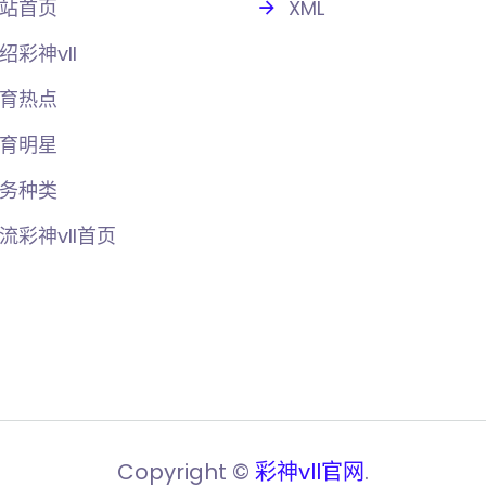
站首页
XML
绍彩神vll
育热点
育明星
务种类
流彩神vll首页
Copyright ©
彩神vll官网
.