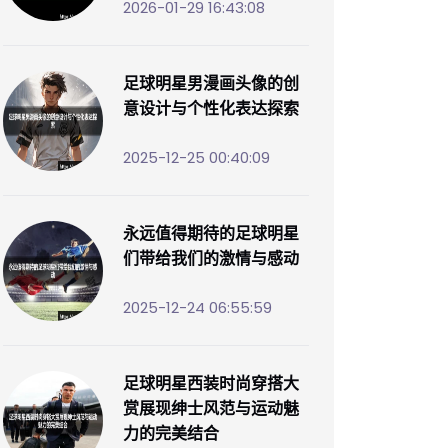
2026-01-29 16:43:08
足球明星男漫画头像的创
意设计与个性化表达探索
2025-12-25 00:40:09
永远值得期待的足球明星
们带给我们的激情与感动
2025-12-24 06:55:59
足球明星西装时尚穿搭大
赏展现绅士风范与运动魅
力的完美结合