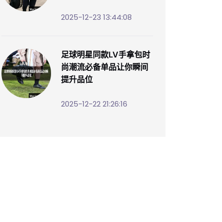
2025-12-23 13:44:08
足球明星同款LV手拿包时
尚潮流必备单品让你瞬间
提升品位
2025-12-22 21:26:16