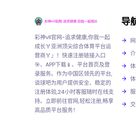
导
彩神vll官网-追求健康,你我一起
网
成长🏅亚洲顶尖综合体育平台运
介
营商🏅』！快速注册链接入口
🎯、APP下载📱、平台首页及登
体
录服务。作为中国区领先的平台,
体
谈球吧为用户提供安全、稳定的
服
注册体验,24小时客服随时在线支
持。立即前往官网,轻松注册,畅享
交
高品质平台服务！