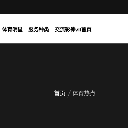
体育明星
服务种类
交流彩神vll首页
首页
体育热点