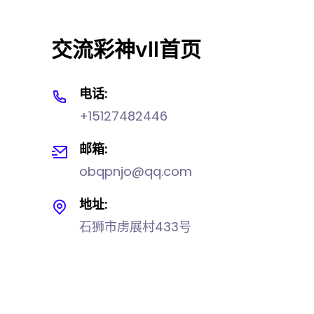
交流彩神vll首页
电话:
+15127482446
邮箱:
obqpnjo@qq.com
地址:
石狮市虏展村433号