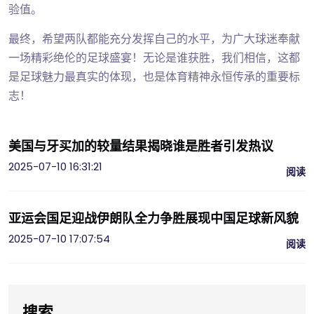
验值。
最终，希望两队都能充分发挥自己的水平，为广大球迷奉献
一场精彩绝伦的足球盛宴！无论是谁获胜，我们相信，这都
是足球魅力最真实的体现，也是体育精神永恒传承的重要标
志！
美国与牙买加的较量结果揭晓谁是胜者引发热议
2025-07-10 16:31:21
阅读
亚运会国足迎战伊朗队全力争胜展现中国足球新风貌
2025-07-10 17:07:54
阅读
搜索