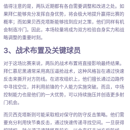
值得注意的是，两队近期都有各自需要调整和改进之处。如
果拜仁能够充分发挥自身优势，将会极大地提升赢得比赛的
概率；而如果贝西克塔斯能够找到应对之策，他们同样有机
会制造冷门。因此，本场较量将成为双方检验自身实力和战
略调整的重要时刻。
3、战术布置及关键球员
对于这场比赛来说，两队的战术布置将直接影响最终结果。
拜仁慕尼黑通常采用高压逼抢战术，这种风格旨在通过快速
反击来撕开对方防线。在进攻组织上，他们擅长通过边路传
中寻找空位，并利用前锋的个人能力实施突破。而且，中场
控制能力也是他们的一大优势，可以持续施压并创造更多射
门机会。
而贝西克塔斯则可能采取相对保守的防守反击策略。他们需
要充分利用快节奏反击，通过快速传递寻找空间。一旦获得