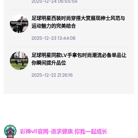
2025-12-24 06:55:59
足球明星西装时尚穿搭大赏展现绅士风范与
运动魅力的完美结合
2025-12-23 13:44:08
足球明星同款LV手拿包时尚潮流必备单品让
你瞬间提升品位
2025-12-22 21:26:16