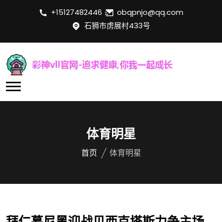
+15127482446
obqpnjo@qq.com
石狮市虏展村433号
体育明星
首页
体育明星
拜仁慕尼黑迎战贝西克塔斯力争主场