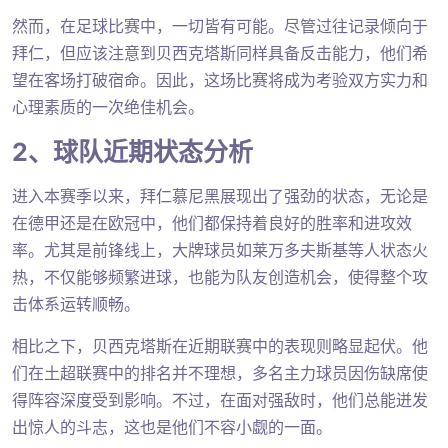
然而，在足球比赛中，一切皆有可能。尽管过往记录倾向于
拜仁，但应该注意到贝西克塔斯同样具备反击能力，他们希
望在客场打破宿命。因此，这场比赛将成为考验双方实力和
心理素质的一次绝佳机会。
2、球队近期状态分析
进入本赛季以来，拜仁慕尼黑展现出了强劲的状态，无论是
在德甲还是在欧冠中，他们都保持着良好的胜率和进攻效
率。尤其是前锋线上，大牌球员如莱万多夫斯基等人状态火
热，不仅能够频繁进球，也能为队友创造机会，使得整个攻
击体系运转顺畅。
相比之下，贝西克塔斯在近期联赛中的表现则略显起伏。他
们在土超联赛中的排名并不理想，多名主力球员因伤缺席使
得阵容深度受到影响。不过，在面对强敌时，他们总能迸发
出惊人的斗志，这也是他们不容小觑的一面。