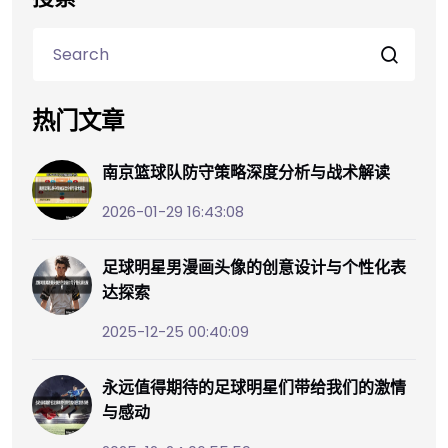
热门文章
南京篮球队防守策略深度分析与战术解读
2026-01-29 16:43:08
足球明星男漫画头像的创意设计与个性化表
达探索
2025-12-25 00:40:09
永远值得期待的足球明星们带给我们的激情
与感动