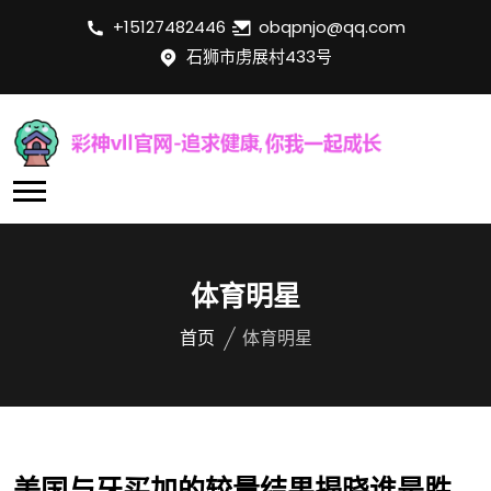
+15127482446
obqpnjo@qq.com
石狮市虏展村433号
体育明星
首页
体育明星
美国与牙买加的较量结果揭晓谁是胜