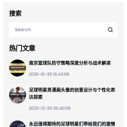
搜索
热门文章
南京篮球队防守策略深度分析与战术解读
2026-01-29 16:43:08
足球明星男漫画头像的创意设计与个性化表
达探索
2025-12-25 00:40:09
永远值得期待的足球明星们带给我们的激情