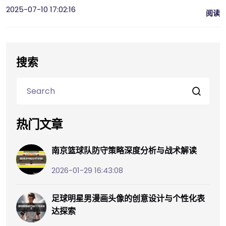
2025-07-10 17:02:16
阅读
搜索
热门文章
南京篮球队防守策略深度分析与战术解读
2026-01-29 16:43:08
足球明星男漫画头像的创意设计与个性化表
达探索