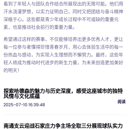
看到了年轻人与团队合作结合所展现出的无限可能。他们用
汗水浇灌梦想，以实力证明自己，同时又把团结与奋斗精神
深植于心。这些都是青少年成长过程中不可或缺的重要元
素，也是推动社会前行的重要力量。
希望通过这样的赛事，不仅能够培养出更多优秀人才，更让
每一位参与者懂得珍惜青春岁月，用心去体验生活中的每一
份热血与感动，为实现人生理想而不懈努力。最终，这些年
轻人将成为推动时代进步的新生力量，为未来创造更加美好
的明天！
探索哈德森的魅力与历史深度，感受这座城市的独特
风情与文化底蕴
阅读
2025-07-10 16:39:48
南通支云迎战石家庄力争主场全取三分展现球队实力