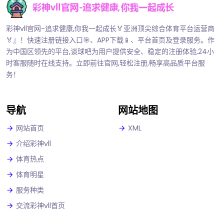
彩神vll官网-追求健康,你我一起成长🏅亚洲顶尖综合体育平台运营商
🏅』！快速注册链接入口🎯、APP下载📱、平台首页及登录服务。作
为中国区领先的平台,谈球吧为用户提供安全、稳定的注册体验,24小
时客服随时在线支持。立即前往官网,轻松注册,畅享高品质平台服
务！
导航
网站地图
网站首页
XML
介绍彩神vll
体育热点
体育明星
服务种类
交流彩神vll首页