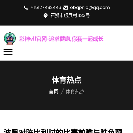
+15127482446
obqpnjo@qq.com
石狮市虏展村433号
体育热点
首页
体育热点
波黑对阵比利时的比赛前瞻与胜负预