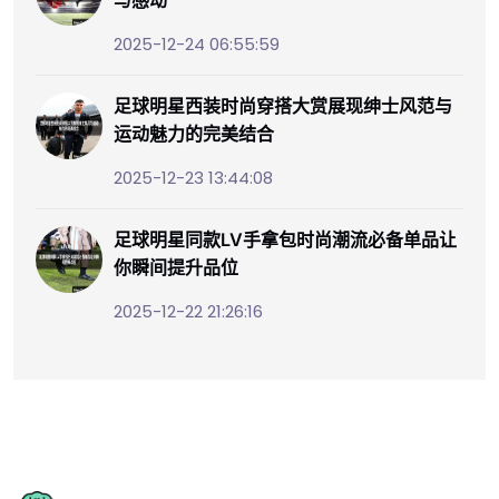
与感动
2025-12-24 06:55:59
足球明星西装时尚穿搭大赏展现绅士风范与
运动魅力的完美结合
2025-12-23 13:44:08
足球明星同款LV手拿包时尚潮流必备单品让
你瞬间提升品位
2025-12-22 21:26:16