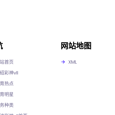
航
网站地图
站首页
XML
绍彩神vll
育热点
育明星
务种类