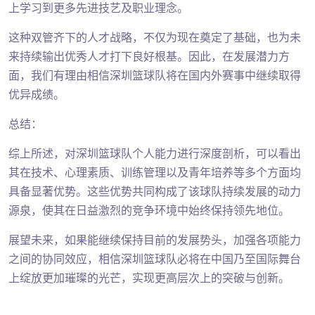
上学习到更多先进技艺及职业理念。
这种双管齐下的人才战略，不仅为现在奠定了基础，也为未
来持续输出优秀人才打下良好根基。因此，在发展潜力方
面，我们有理由相信深圳篮球队将在国内外赛事中继续取得
优异成绩。
总结：
综上所述，对深圳篮球队个人能力进行深度剖析，可以看出
其在技术、心理素质、训练管理以及青年培养等多个方面均
具备显著优势。这些优势共同构成了该球队持续发展的动力
源泉，使其在日益激烈的竞争环境中始终保持领先地位。
展望未来，如果能继续保持目前的发展势头，加强各项能力
之间的协同效应，相信深圳篮球队必将在中国乃至国际舞台
上绽放更加璀璨的光芒，实现更高层次上的突破与创新。