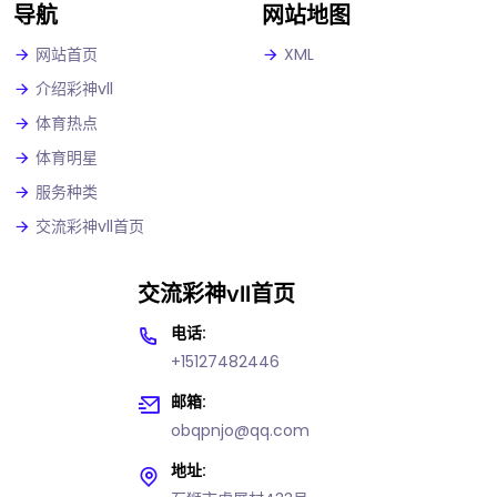
导航
网站地图
网站首页
XML
介绍彩神vll
体育热点
体育明星
服务种类
交流彩神vll首页
交流彩神vll首页
电话:
+15127482446
邮箱:
obqpnjo@qq.com
地址: