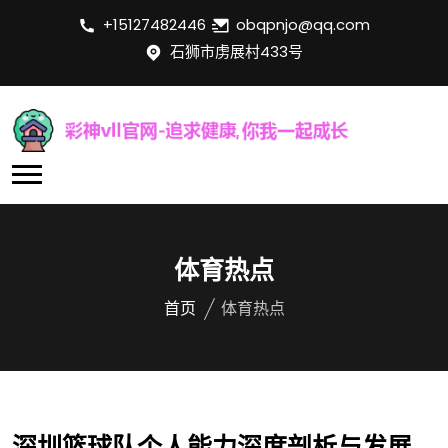
+15127482446
obqpnjo@qq.com
石狮市虏展村433号
体育热点
首页
体育热点
深圳篮球队个人能力深度剖析与发展