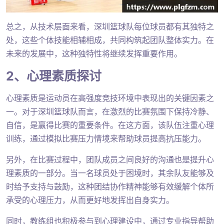
总之，从技术层面来看，深圳篮球队每位球员都有其独特之
处，这些个体技能相辅相成，共同构筑起团队整体实力。在
未来的发展中，这种独特性将继续发挥重要作用。
2、心理素质探讨
心理素质是运动员在高强度竞技环境中表现出的关键因素之
一。对于深圳篮球队而言，在激烈的比赛氛围下保持冷静、
自信，是赢得比赛的重要条件。在这方面，该队伍注重心理
训练，通过模拟比赛压力情境来帮助球员提高抗压能力。
另外，在比赛过程中，团队成员之间良好的沟通也是提升心
理素质的一部分。当一名球员处于困境时，其余队友能够及
时给予支持与鼓励，这种团结协作精神能够有效缓解个体所
承受的心理压力，从而更好地发挥出自身实力。
同时，教练组也积极参与到心理建设中，通过专业指导帮助