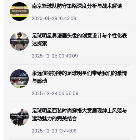
南京篮球队防守策略深度分析与战术解读
2026-01-29 16:43:08
足球明星男漫画头像的创意设计与个性化表
达探索
2025-12-25 00:40:09
永远值得期待的足球明星们带给我们的激情
与感动
2025-12-24 06:55:59
足球明星西装时尚穿搭大赏展现绅士风范与
运动魅力的完美结合
2025-12-23 13:44:08