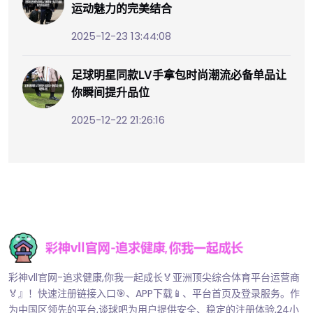
运动魅力的完美结合
2025-12-23 13:44:08
足球明星同款LV手拿包时尚潮流必备单品让
你瞬间提升品位
2025-12-22 21:26:16
彩神vll官网-追求健康,你我一起成长🏅亚洲顶尖综合体育平台运营商
🏅』！快速注册链接入口🎯、APP下载📱、平台首页及登录服务。作
为中国区领先的平台,谈球吧为用户提供安全、稳定的注册体验,24小