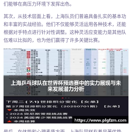
们能够在高压力环境下发挥出色。
其次，从技术层面上看，上海队员们普遍具备扎实的基本功
和丰富的实战经验。他们不仅能够灵活运用各种技术，还能
根据对手特点进行针对性调整。这种灵活应变能力是其他队
伍难以比拟的，也为他们赢得了许多关键比赛。
最后，在体能和心理素质方面，上海队同样有着显著优势。