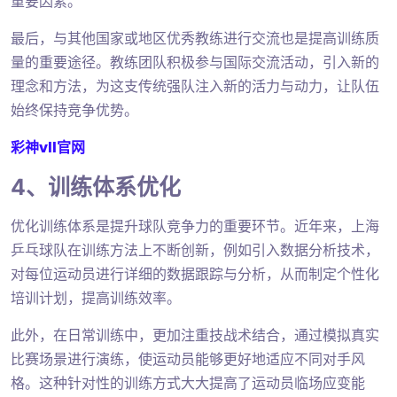
重要因素。
最后，与其他国家或地区优秀教练进行交流也是提高训练质
量的重要途径。教练团队积极参与国际交流活动，引入新的
理念和方法，为这支传统强队注入新的活力与动力，让队伍
始终保持竞争优势。
彩神vll官网
4、训练体系优化
优化训练体系是提升球队竞争力的重要环节。近年来，上海
乒乓球队在训练方法上不断创新，例如引入数据分析技术，
对每位运动员进行详细的数据跟踪与分析，从而制定个性化
培训计划，提高训练效率。
此外，在日常训练中，更加注重技战术结合，通过模拟真实
比赛场景进行演练，使运动员能够更好地适应不同对手风
格。这种针对性的训练方式大大提高了运动员临场应变能