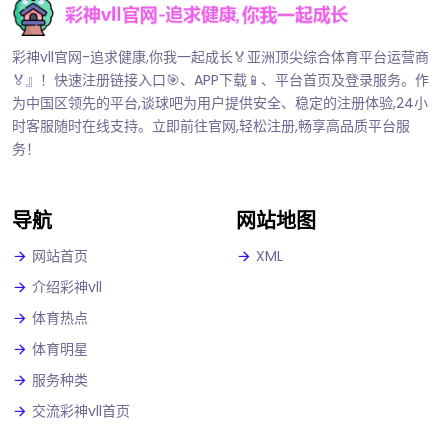
彩神vll官网-追求健康,你我一起成长🏅亚洲顶尖综合体育平台运营商
🏅』！快速注册链接入口🎯、APP下载📱、平台首页及登录服务。作
为中国区领先的平台,谈球吧为用户提供安全、稳定的注册体验,24小
时客服随时在线支持。立即前往官网,轻松注册,畅享高品质平台服
务！
导航
网站地图
网站首页
XML
介绍彩神vll
体育热点
体育明星
服务种类
交流彩神vll首页