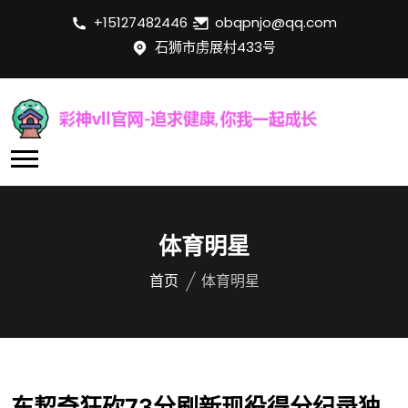
+15127482446
obqpnjo@qq.com
石狮市虏展村433号
体育明星
首页
体育明星
东契奇狂砍73分刷新现役得分纪录独