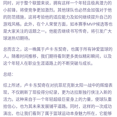
同时，对于整个联盟来说，拥有这样一个年轻且极具潜力的
小前锋，将使竞争更加激烈。其他球队也必然会加强对于他
的防范措施，这将考验他的适应能力及如何继续提升自己的
游戏风格。此外，在个人荣誉方面，如本赛季MVP候选等也
是大家关注的话题之一。他能否继续书写传奇，将引发广大
球迷热切期待。
总而言之，这一晚属于卢卡·东契奇，也属于所有钟爱篮球的
人。随着时间推移，我们期待看到更多类似精彩瞬间，以及
这个年轻人在职业生涯道路上的不断突破与成长。
总结：
综上所述，卢卡·东契奇在对抗菲尼克斯太阳一战中的辉煌表
现，不仅刷新了现役得分纪录，更为达拉斯独行侠注入新的
活力。这种来自于一个年轻超级巨星身上的力量，使球队重
拾信心，也为其未来发展铺平道路。同时，这样的一次成功
演出，也让我们看到了属于篮球运动本身魅力所在，它能够