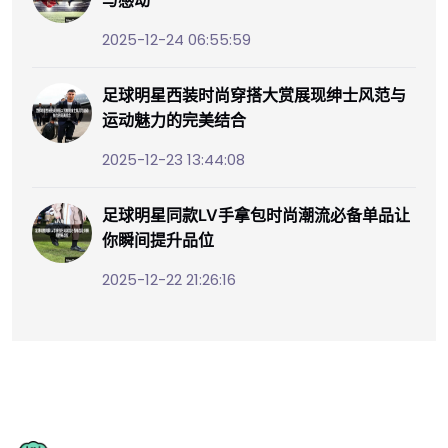
与感动
2025-12-24 06:55:59
足球明星西装时尚穿搭大赏展现绅士风范与
运动魅力的完美结合
2025-12-23 13:44:08
足球明星同款LV手拿包时尚潮流必备单品让
你瞬间提升品位
2025-12-22 21:26:16